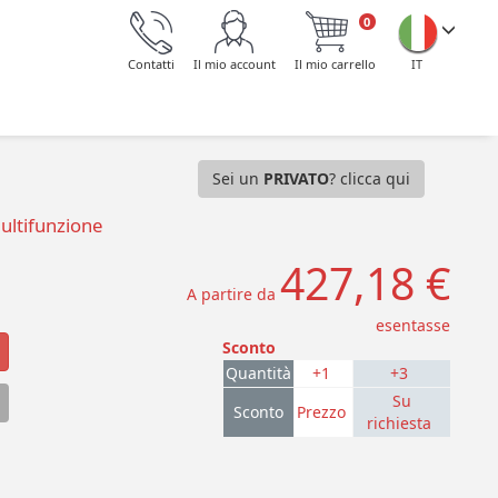
0
Contatti
Il mio account
Il mio carrello
IT
Sei un
PRIVATO
? clicca qui
ultifunzione
427,18 €
A partire da
esentasse
Sconto
Quantità
+1
+3
Su
Sconto
Prezzo
richiesta