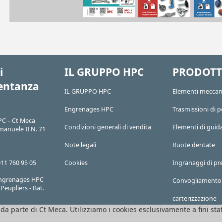
i
IL GRUPPO HPC
PRODOTT
entanza
IL GRUPPO HPC
Elementi meccan
Engrenages HPC
Trasmissioni di 
C – Ct Meca
Condizioni generali di vendita
Elementi di guid
manuele II N. 71
Note legali
Ruote dentate
011 760 95 05
Cookies
Ingranaggi di pr
 Engrenages HPC
Convogliamento
Peupliers - Bat.
carterizzazione
 da parte di Ct Meca. Utilizziamo i cookies esclusivamente a fini stat
911907
Tutti i prodotti 