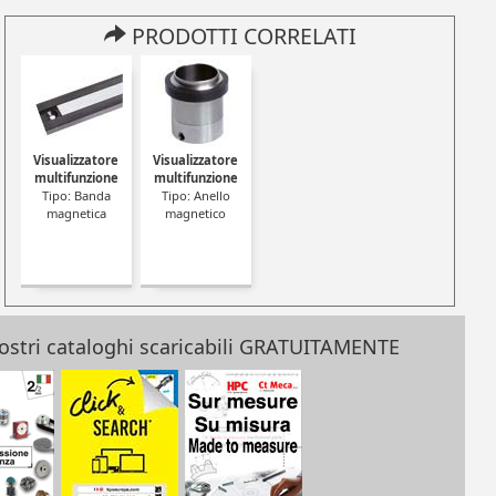
PRODOTTI CORRELATI
ore
Visualizzatore
Visualizzatore
Visualizzatore
Visualizzatore
Visualizzatore
ne
multifunzione
multifunzione
multifunzione
multifunzione
multifunzione
ensore
Tipo: Supporto -
Tipo: Supporto -
Tipo: Supporto
Tipo: Banda
Tipo: Anello
montaggio
montaggio
snodato
magnetica
magnetico
frontale
ortogonale
 nostri cataloghi scaricabili GRATUITAMENTE