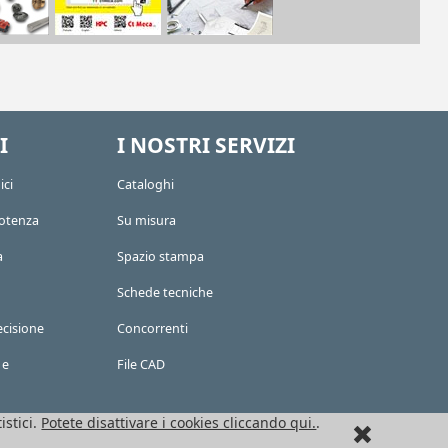
I
I NOSTRI SERVIZI
ici
Cataloghi
potenza
Su misura
a
Spazio stampa
Schede tecniche
ecisione
Concorrenti
 e
File CAD
istici.
Potete disattivare i cookies cliccando qui.
.
Ct Meca