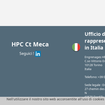
| F7-E-A-500| F7-E-A-1000| F7-E-A-3000| F7-E-A-5000| F7-E-B-500| F7-E-B-1000| F7-E-B-3000| F7-E-B-5000
/pdf/frPDFauto/F7-E.pdf
/docTech/an/techF7.pdf
Ufficio d
rappres
HPC Ct Meca
in Italia
Seguici !
Engrenages HP
C.so Vittorio E
10128 Torino
Italia
Telefono: +39 
Sede legale :
27 chemin des 
N
69570 Dardilly
Nell'utilizzare il nostro sito web acconsentite all'uso di cookies
P.IVA FR41382