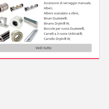
Accessorio di serraggio manuale,
Alberi,
Albero scanalato a sfere,
Binari Dualvee®,
Binario Drylin® W,
Boccole per ruota Dualvee®,
Carrelli a 3 ruote Utilitrak®,
Carrello Drylin® W,
Guida lineare Utilitrak®,
Vedi tutto
Guida mini Drylin® N,
Guida per cilindro in kit,
Guida su semi-binari Dualvee®,
...