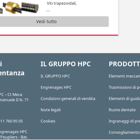
Viti trapezoidali,
...
Vedi tutto
i
IL GRUPPO HPC
PRODOTT
entanza
IL GRUPPO HPC
Elementi meccan
Engrenages HPC
Trasmissioni di 
C – Ct Meca
Condizioni generali di vendita
Elementi di guid
manuele II N. 71
Note legali
Ruote dentate
011 760 95 05
Cookies
Ingranaggi di pr
 Engrenages HPC
Convogliamento
Peupliers - Bat.