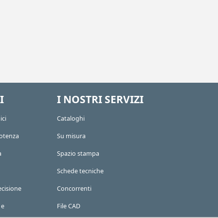
I
I NOSTRI SERVIZI
ici
Cataloghi
potenza
Su misura
a
Spazio stampa
Schede tecniche
ecisione
Concorrenti
 e
File CAD