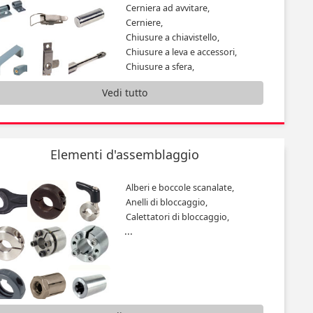
Cerniera ad avvitare,
Cerniere,
Chiusure a chiavistello,
Chiusure a leva e accessori,
Chiusure a sfera,
Guarnizione in gomma,
Vedi tutto
Guide telescopiche,
Impugnatura,
Impugnatura cilindrica fissa,
...
Elementi d'assemblaggio
Alberi e boccole scanalate,
Anelli di bloccaggio,
Calettatori di bloccaggio,
...