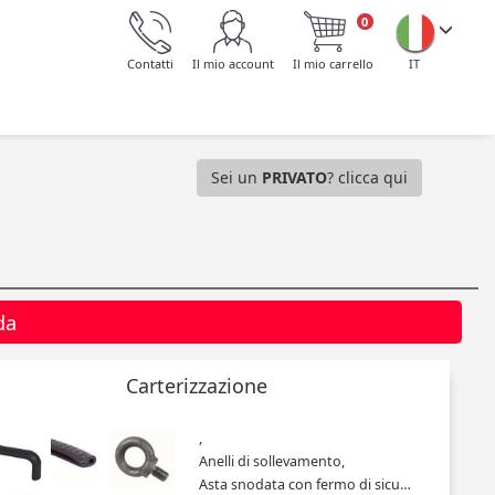
0
Contatti
Il mio account
Il mio carrello
IT
Sei un
PRIVATO
? clicca qui
da
Carterizzazione
,
Anelli di sollevamento,
Asta snodata con fermo di sicurezza,