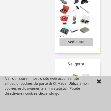
Attrezzi,
Vedi tutto
Attrezzi Hygienic Usit® and Hygienic Design®,
Attrezzi per profili alluminio,
Battute a vite regolabile,
Boccola di posizionamento,
Chain tool,
Valigetta
Inserti automaschianti,
Inserti filettati,
Presse,
Nell'utilizzare il nostro sito web acconsentite
Scovolo,
all'uso di cookies da parte di Ct Meca. Utilizziamo i
Valigette guarnizioni,
cookies esclusivamente a fini statistici.
Potete
Valigette inserti filettati,
disattivare i cookies cliccando qui.
.
...