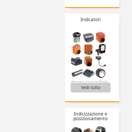
Impugnature,
Maniglie a ripresa,
Rondelle Hygienic Usit®,
Indicatori
Vite ad alette Hygienic Usit®,
Viti a testa esagonale Hygienic Design®,
...
Accessori per indicatori,
Vedi tutto
Accessori per visualizzatore multifunzione,
Indicatori di posizione digitali,
Indicatori di posizione elettronici,
Visualizzatore multifunzione,
...
Indicizzazione e
posizionamento