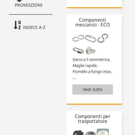
PROMOZIONI
Cerniera ad avvitare,
Cerniere,
Chiusure a chiavistello,
Componenti
Chiusure a leva e accessori,
meccanici - ECO
INDICE A-Z
Chiusure a sfera,
Guarnizione in gomma,
Guide telescopiche,
Impugnatura,
Impugnatura cilindrica fissa,
...
Ganci a S simmetrica,
Maglie rapide,
Pomello a fungo inox,
...
Vedi tutto
Componenti per
trasportatore