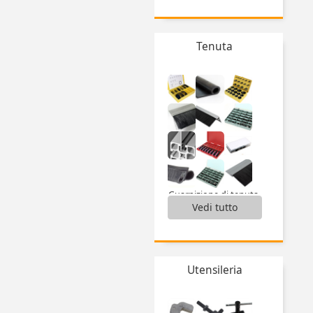
Chiusure a chiavistello,
Chiusure a leva e accessori,
Chiusure a sfera,
Tenuta
Interblocco di sicurezza,
Magneti,
Perni di bloccaggio,
Riscontro per chiavistello,
Rondella girevole,
Sistemi di chiusura,
...
Guarnizione di tenuta,
Vedi tutto
Guarnizione in gomma,
Panel accessories,
Spazzole,
Valigette guarnizioni,
...
Utensileria