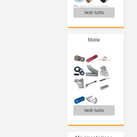
Bloccaggi per porte,
Vedi tutto
Magneti,
Viti magnetiche,
...
Molle
Molle a gas e accessori,
Vedi tutto
Molle di compressione,
Molle di torsione,
Molle di trazione,
Perni per forcella,