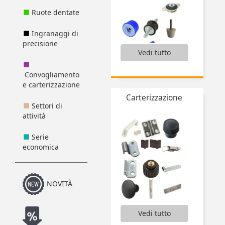
Ruote dentate
Ingranaggi di
precisione
Vedi tutto
Antivibranti,
Articolazioni,
Convogliamento
Deceleratori e accessori,
e carterizzazione
Piedini antivibranti,
Carterizzazione
Supporti antivibranti a campana,
Settori di
Supporto antivibrante cabina conico,
attività
...
Serie
economica
NOVITÀ
,
Vedi tutto
Anelli di sollevamento,
Asta snodata con fermo di sicurezza,