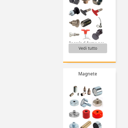
Boccola di fermo per perno ad innesto,
Vedi tutto
Boccola magnetica per perno,
Boccole di posizionamento per pistoncino a molla,
Perni autobloccanti,
Perni di fissaggio ,
Perni di sollevamento autobloccanti,
Magnete
Perno ad innesto per boccola,
Perno ad innesto per boccola magnetica,
Pistoncini a molla,
Pressore a molla con esagono incassato,
Pressore a molla sensore ,
Pressori a molla,
...