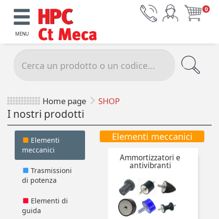
0
MENU
Home page
SHOP
I nostri prodotti
Elementi meccanici
Elementi
meccanici
Ammortizzatori e
antivibranti
Trasmissioni
di potenza
Elementi di
guida