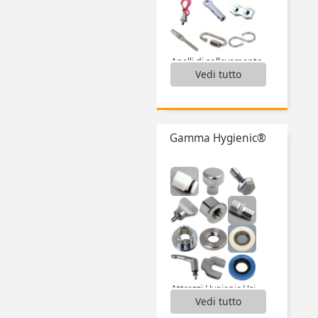
...
Anelli di sollevamento,
Vedi tutto
Attrezzi per cavi,
Bullone a occhiello inox,
Catene,
Cavi di fissaggio,
Ganci a S simmetrica,
Gamma Hygienic®
Grilli con chiodo ad occhiello,
Maglie rapide,
Manicotti per cavo,
Morsetti per cavi,
Moschettoni,
Perni di sollevamento autobloccanti,
...
Attrezzi Hygienic Usit® and Hygienic Design®,
Vedi tutto
Ball head screws Hygienic Design®,
Dadi ciechi,