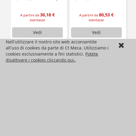
30,18 €
80,53 €
A partire da
A partire da
esentasse
esentasse
Vedi
Vedi
Nell'utilizzare il nostro sito web acconsentite
all'uso di cookies da parte di Ct Meca. Utilizziamo i
cookies esclusivamente a fini statistici.
Potete
disattivare i cookies cliccando qui.
.
HPC Ct Meca
Seguici !
Ufficio di rappresentanza in Italia
Engrenages HPC – Ct Meca
C.so Vittorio Emanuele II N. 71
10128 Torino
Italia