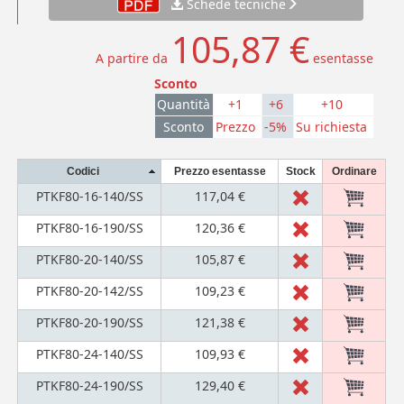
Schede tecniche
105,87 €
A partire da
esentasse
Sconto
Quantità
+1
+6
+10
Sconto
Prezzo
-5%
Su richiesta
Codici
Prezzo esentasse
Stock
Ordinare
PTKF80-16-140/SS
117,04 €
PTKF80-16-190/SS
120,36 €
PTKF80-20-140/SS
105,87 €
PTKF80-20-142/SS
109,23 €
PTKF80-20-190/SS
121,38 €
PTKF80-24-140/SS
109,93 €
PTKF80-24-190/SS
129,40 €