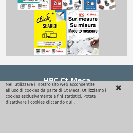
| COG-5/SS| COG-8/SS
COG
/pdf/frPDFauto/COA-COG.pdf
HPC Ct Meca
Nell'utilizzare il nostro sito web acconsentite
all'uso di cookies da parte di Ct Meca. Utilizziamo i
Seguici !
cookies esclusivamente a fini statistici.
Potete
Ufficio di rappresentanza in Italia
disattivare i cookies cliccando qui.
.
Engrenages HPC – Ct Meca
C.so Vittorio Emanuele II N. 71
10128 Torino
Italia