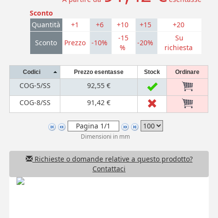
Sconto
Quantità
+1
+6
+10
+15
+20
-15
Su
Sconto
Prezzo
-10%
-20%
%
richiesta
Codici
Prezzo esentasse
Stock
Ordinare
COG-5/SS
92,55 €
COG-8/SS
91,42 €
Dimensioni in mm
Richieste o domande relative a questo prodotto?
Contattaci