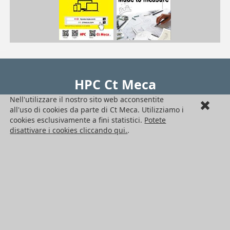
| ACL-EPP4-4590
ACL
/pdf/frPDFauto/ACLEPP.pdf
HPC Ct Meca
Nell'utilizzare il nostro sito web acconsentite
Seguici !
all'uso di cookies da parte di Ct Meca. Utilizziamo i
cookies esclusivamente a fini statistici.
Potete
Ufficio di rappresentanza in Italia
disattivare i cookies cliccando qui.
.
Engrenages HPC – Ct Meca
C.so Vittorio Emanuele II N. 71
10128 Torino
Italia
Telefono: +39 011 760 95 05
Sede legale : Engrenages HPC
27 chemin des Peupliers - Bat. N
69570 Dardilly
P.IVA FR41382911907