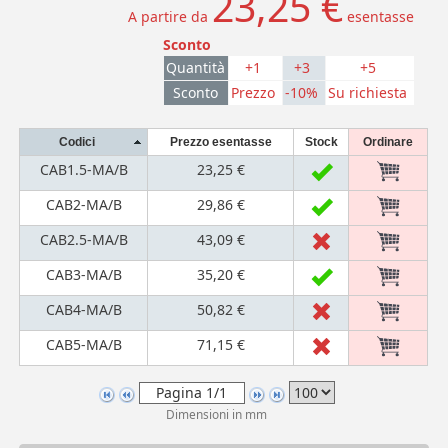
23,25 €
A partire da
esentasse
Sconto
Quantità
+1
+3
+5
Sconto
Prezzo
-10%
Su richiesta
Codici
Prezzo esentasse
Stock
Ordinare
CAB1.5-MA/B
23,25 €
CAB2-MA/B
29,86 €
CAB2.5-MA/B
43,09 €
CAB3-MA/B
35,20 €
CAB4-MA/B
50,82 €
CAB5-MA/B
71,15 €
Dimensioni in mm