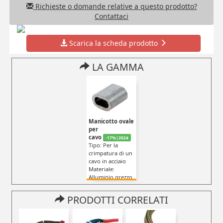
Richieste o domande relative a questo prodotto?
Contattaci
Scarica la scheda prodotto
LA GAMMA
Manicotto ovale
per
cavo
-17%|2024
Tipo: Per la
crimpatura di un
cavo in acciaio
Materiale:
Alluminio grezzo
T° d’utilizzo: max
100°C
PRODOTTI CORRELATI