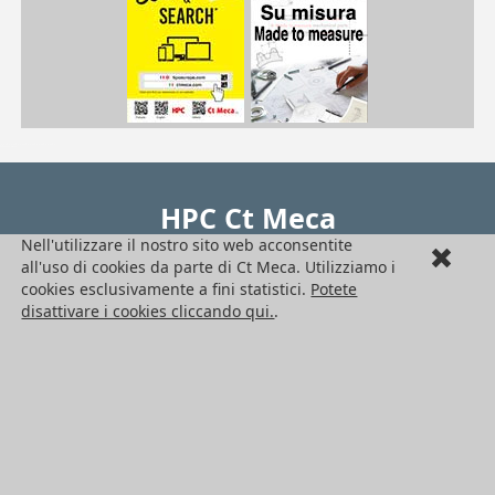
| CAB1.5-MA/B| CAB2-MA/B| CAB2.5-MA/B| CAB3-MA/B| CAB4-MA/B| CAB5-MA/B
CAB
/pdf/frPDFauto/CABma.pdf
HPC Ct Meca
Nell'utilizzare il nostro sito web acconsentite
Seguici !
all'uso di cookies da parte di Ct Meca. Utilizziamo i
cookies esclusivamente a fini statistici.
Potete
Ufficio di rappresentanza in Italia
disattivare i cookies cliccando qui.
.
Engrenages HPC – Ct Meca
C.so Vittorio Emanuele II N. 71
10128 Torino
Italia
Telefono: +39 011 760 95 05
Sede legale : Engrenages HPC
27 chemin des Peupliers - Bat. N