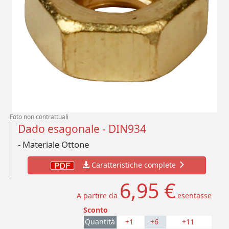
Foto non contrattuali
Dado esagonale - DIN934
- Materiale Ottone
Caratteristiche complete
6,95 €
A partire da
esentasse
Sconto
Quantità
+1
+6
+11