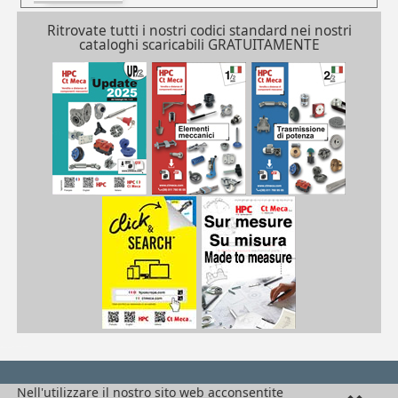
Ritrovate tutti i nostri codici standard nei nostri
cataloghi scaricabili GRATUITAMENTE
| SHN-4/BR/B| SHN-5/BR/B| SHN-6/BR/B| SHN-8/BR/B
SHN
/pdf/frPDFauto/SHNbr.pdf
Nell'utilizzare il nostro sito web acconsentite