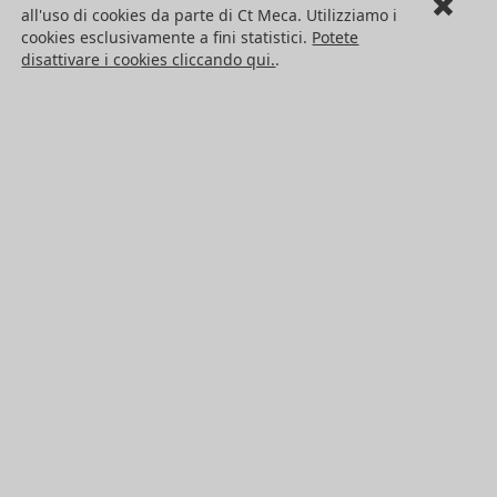
HPC Ct Meca
all'uso di cookies da parte di Ct Meca. Utilizziamo i
cookies esclusivamente a fini statistici.
Potete
Seguici !
disattivare i cookies cliccando qui.
.
Ufficio di rappresentanza in Italia
Engrenages HPC – Ct Meca
C.so Vittorio Emanuele II N. 71
10128 Torino
Italia
Telefono: +39 011 760 95 05
Sede legale : Engrenages HPC
27 chemin des Peupliers - Bat. N
69570 Dardilly
P.IVA FR41382911907
IL GRUPPO HPC
PRODOTTI
I NOSTRI SERVIZI