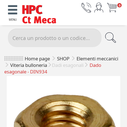
0
MENU
Home page
SHOP
Elementi meccanici
Viteria bulloneria
Dadi esagonali
Dado
esagonale - DIN934