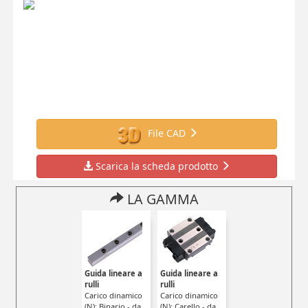
File CAD
Scarica la scheda prodotto
LA GAMMA
Guida lineare a
Guida lineare a
rulli
rulli
Carico dinamico
Carico dinamico
(N): Binario - da
(N): Carello - da