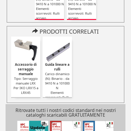
9410 N a 101000 N
9410 N a 101000 N
Elementi
Elementi
scorrevoli: Rulli
scorrevoli: Rulli
acciaio
acciaio
Tipo:
Autolubrificante
PRODOTTI CORRELATI
Accessorio di
Guida lineare a
serraggio
rulli
manuale
Carico dinamico
Tipo: Serraggio
(N): Binario - da
manuale LRX
9410 N a 101000
Per IKO LRX15 a
N
LRX45
Elementi
scorrevoli: Rulli
acciaio
Ritrovate tutti i nostri codici standard nei nostri
cataloghi scaricabili GRATUITAMENTE