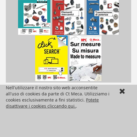
Nell'utilizzare il nostro sito web acconsentite
| LRX15-C1H/GE| LRX15G-C1H/GE| LRX20-C1H/GE| LRX20G-C1H/GE| LRX25-C1H/GE| LRX25G-C1H/GE| LRX30-C1H/GE| LRX30C-C1H| LRX30G-C1H/GE| LRX35-C1H/GE| LRX35C-C1H| LRX35G-C1H/GE| LRX45-C1H/GE| LRX45C-C1H| LRX45G-C1H/GE
LRX
/pdf/frPDFauto/LRX.pdf
/docTech/an/TechLRX.pdf
all'uso di cookies da parte di Ct Meca. Utilizziamo i
cookies esclusivamente a fini statistici.
Potete
HPC Ct Meca
disattivare i cookies cliccando qui.
.
Seguici !
Ufficio di rappresentanza in Italia