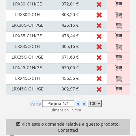
LRX30-C1H/GE
372,01 €
LRX30C-C1H
303,20 €
LRX30G-C1H/GE
425,16 €
LRX35-C1H/GE
476,44 €
LRX35C-C1H
305,16 €
LRX35G-C1H/GE
671,63 €
LRX45-C1H/GE
670,05 €
LRX45C-C1H
456,56 €
LRX45G-C1H/GE
902,97 €
Dimensioni in mm
Richieste o domande relative a questo prodotto?
Contattaci