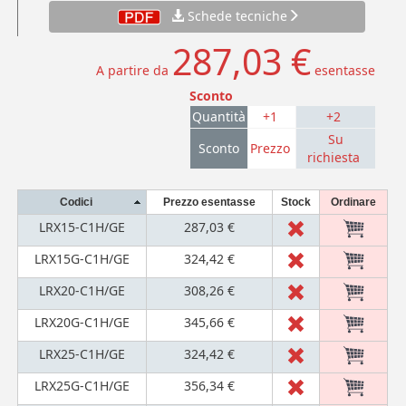
Schede tecniche
287,03 €
A partire da
esentasse
Sconto
Quantità
+1
+2
Su
Sconto
Prezzo
richiesta
Codici
Prezzo esentasse
Stock
Ordinare
LRX15-C1H/GE
287,03 €
LRX15G-C1H/GE
324,42 €
LRX20-C1H/GE
308,26 €
LRX20G-C1H/GE
345,66 €
LRX25-C1H/GE
324,42 €
LRX25G-C1H/GE
356,34 €