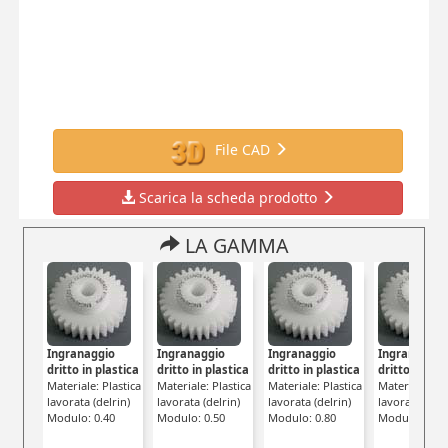
File CAD
Scarica la scheda prodotto
LA GAMMA
Ingranaggio
Ingranaggio
Ingranaggio
Ingranaggio
dritto in plastica
dritto in plastica
dritto in plastica
dritto in pla
Materiale: Plastica
Materiale: Plastica
Materiale: Plastica
Materiale: Pla
lavorata (delrin)
lavorata (delrin)
lavorata (delrin)
lavorata (delr
Modulo: 0.40
Modulo: 0.50
Modulo: 0.80
Modulo: 1.00