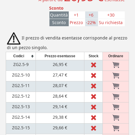
Sconto
Quantità
+1
+6
+30
Sconto
Prezzo
-22%
Su richiesta
Il prezzo di vendita esentasse corrisponde al prezzo
di un pezzo singolo.
Codici
Prezzo esentasse
Stock
Ordinare
ZG2.5-9
26,95 €
ZG2.5-10
27,47 €
ZG2.5-11
28,07 €
ZG2.5-12
28,64 €
ZG2.5-13
29,14 €
ZG2.5-14
29,38 €
ZG2.5-15
29,66 €