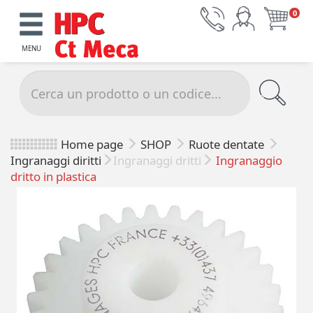
0
MENU
Home page
SHOP
Ruote dentate
Ingranaggi diritti
Ingranaggi dritti
Ingranaggio
dritto in plastica