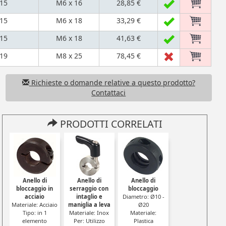
15
M6 x 16
28,85 €
15
M6 x 18
33,29 €
15
M6 x 18
41,63 €
19
M8 x 25
78,45 €
Richieste o domande relative a questo prodotto?
Contattaci
PRODOTTI CORRELATI
Anello di
Anello di
Anello di
bloccaggio in
serraggio con
bloccaggio
acciaio
intaglio e
Diametro: Ø10 -
Materiale: Acciaio
maniglia a leva
Ø20
Tipo: in 1
Materiale: Inox
Materiale:
elemento
Per: Utilizzo
Plastica