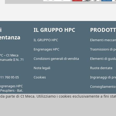
i
IL GRUPPO HPC
PRODOTT
entanza
IL GRUPPO HPC
Elementi meccan
Engrenages HPC
Trasmissioni di 
C – Ct Meca
Condizioni generali di vendita
Elementi di guid
manuele II N. 71
Note legali
Ruote dentate
011 760 95 05
Cookies
Ingranaggi di pr
 Engrenages HPC
Convogliamento
Peupliers - Bat.
 da parte di Ct Meca. Utilizziamo i cookies esclusivamente a fini stat
carterizzazione
911907
Tutti i prodotti 