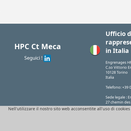
| BAG1-004/SS| BAG1-005/SS| BAG1-006/SS| BAG1-008/SS| BAG1-010/SS| BAG1-012/SS| BAG1-015/SS| BAG1-016/SS| BAG1-018/SS| BAG1-020/SS| BAG1-025/SS| BAG1-030/SS| BAG1-040/SS| BAG1-050/SS
BAG
/pdf/frPDFauto/BAGSS.pdf
Ufficio d
rappres
HPC Ct Meca
in Italia
Seguici !
Engrenages HP
C.so Vittorio E
10128 Torino
Italia
Telefono: +39 
Sede legale :
27 chemin des 
N
Nell'utilizzare il nostro sito web acconsentite all'uso di cookies
69570 Dardilly
P.IVA FR41382