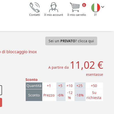
0
Contatti
Il mio account
Il mio carrello
IT
Sei un
PRIVATO
? clicca qui
 di bloccaggio inox
11,02 €
A partire da
esentasse
Sconto
Quantità
+1
+5
+10
+25
+50
-12
Su
Sconto
Prezzo
-6%
-18%
%
richiesta