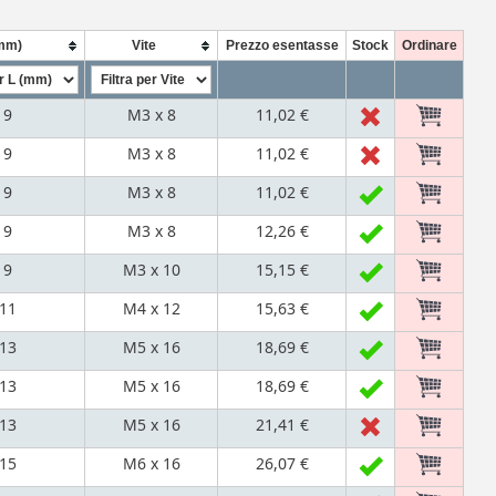
(mm)
Vite
Prezzo esentasse
Stock
Ordinare
9
M3 x 8
11,02 €
9
M3 x 8
11,02 €
9
M3 x 8
11,02 €
9
M3 x 8
12,26 €
9
M3 x 10
15,15 €
11
M4 x 12
15,63 €
13
M5 x 16
18,69 €
13
M5 x 16
18,69 €
13
M5 x 16
21,41 €
15
M6 x 16
26,07 €