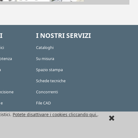
I
I NOSTRI SERVIZI
ici
Cataloghi
potenza
Su misura
a
Spazio stampa
Schede tecniche
ecisione
Concorrenti
 e
File CAD
istici.
Potete disattivare i cookies cliccando qui.
.
Ct Meca