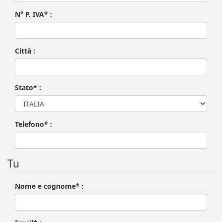
N° P. IVA* :
Città :
Stato* :
Telefono* :
Tu
Nome e cognome* :