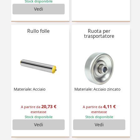
Stock disponibile
Vedi
Rullo folle
Ruota per
trasportatore
Materiale: Acciaio
Materiale: Acciaio zincato
20,73 €
4,11 €
A partire da
A partire da
esentasse
esentasse
Stock disponibile
Stock disponibile
Vedi
Vedi