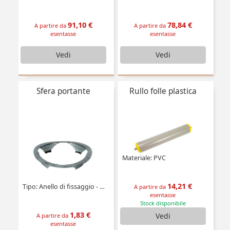
91,10 €
78,84 €
A partire da
A partire da
esentasse
esentasse
Vedi
Vedi
Sfera portante
Rullo folle plastica
Materiale: PVC
14,21 €
Tipo: Anello di fissaggio - montaggio dall'alto
A partire da
esentasse
Stock disponibile
1,83 €
Vedi
A partire da
esentasse