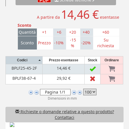
14,46 €
A partire da
esentasse
Sconto
Quantità
+1
+6
+20
+40
+60
-15
Su
Sconto
Prezzo
-10%
-20%
%
richiesta
Codici
Prezzo esentasse
Stock
Ordinare
BPLF25-45-2F
14,46 €
BPLF38-67-4
29,92 €
Dimensioni in mm
Richieste o domande relative a questo prodotto?
Contattaci