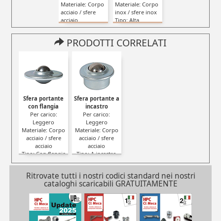
Materiale: Corpo
Materiale: Corpo
acciaio / sfere
inox / sfere inox
acciaio
Tipo: Alta
Tipo: Alta
sporgenza
sporgenza
PRODOTTI CORRELATI
Sfera portante
Sfera portante a
con flangia
incastro
Per carico:
Per carico:
Leggero
Leggero
Materiale: Corpo
Materiale: Corpo
acciaio / sfere
acciaio / sfere
acciaio
acciaio
Tipo: Con flangia
Tipo: A incastro
Ritrovate tutti i nostri codici standard nei nostri
cataloghi scaricabili GRATUITAMENTE