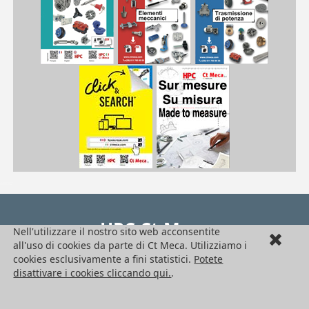
| BPLF25-45-2F| BPLF38-67-4
BPLF
/pdf/frPDFauto/BPLF.pdf
/docTech/an/techBillesPorteuses.pdf
HPC Ct Meca
Nell'utilizzare il nostro sito web acconsentite
all'uso di cookies da parte di Ct Meca. Utilizziamo i
Seguici !
cookies esclusivamente a fini statistici.
Potete
disattivare i cookies cliccando qui.
.
Ufficio di rappresentanza in Italia
Engrenages HPC – Ct Meca