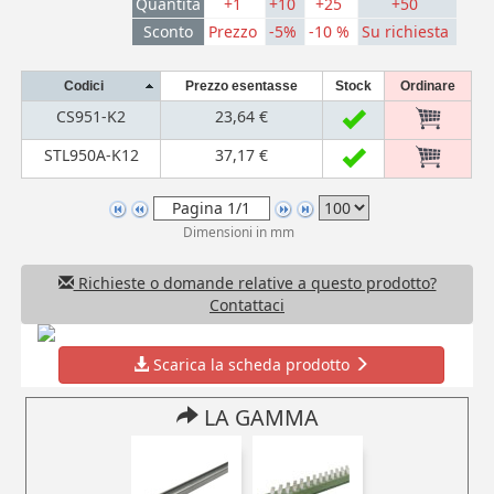
Quantità
+1
+10
+25
+50
Sconto
Prezzo
-5%
-10 %
Su richiesta
Codici
Prezzo esentasse
Stock
Ordinare
CS951-K2
23,64 €
STL950A-K12
37,17 €
Dimensioni in mm
Richieste o domande relative a questo prodotto?
Contattaci
Scarica la scheda prodotto
LA GAMMA