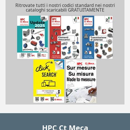
Ritrovate tutti i nostri codici standard nei nostri
cataloghi scaricabili GRATUITAMENTE
| CS951-K2| STL950A-K12
CS
/pdf/frPDFauto/STL.pdf
HPC Ct Meca