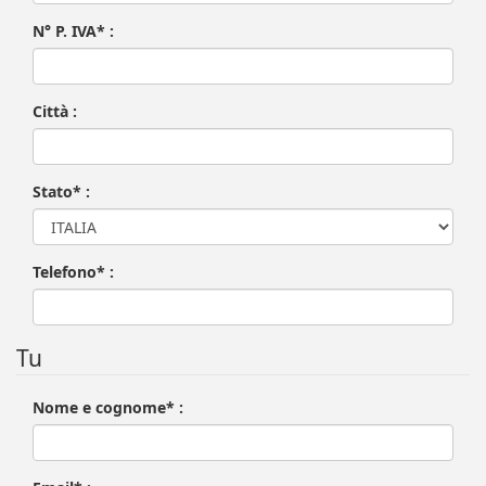
N° P. IVA* :
Città :
Stato* :
Telefono* :
Tu
Nome e cognome* :