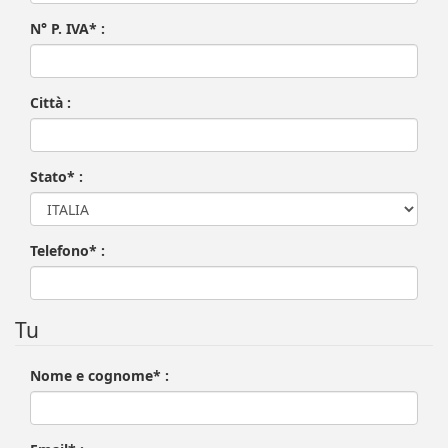
N° P. IVA* :
Città :
Stato* :
Telefono* :
Tu
Nome e cognome* :