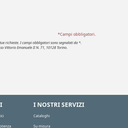
*Campi obbligatori.
tue richieste. I campi obbligatori sono segnalati da *.
.so Vittorio Emanuele II N. 71, 10128 Torino.
I
I NOSTRI SERVIZI
ici
Cataloghi
potenza
Su misura