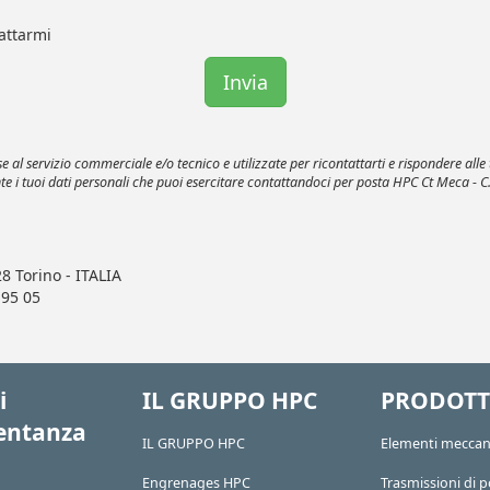
tattarmi
al servizio commerciale e/o tecnico e utilizzate per ricontattarti e rispondere alle 
ante i tuoi dati personali che puoi esercitare contattandoci per posta HPC Ct Meca - C
8 Torino - ITALIA
 95 05
i
IL GRUPPO HPC
PRODOTT
entanza
IL GRUPPO HPC
Elementi meccan
Engrenages HPC
Trasmissioni di 