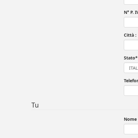
N° P. I
Città :
Stato*
Telefo
Tu
Nome 