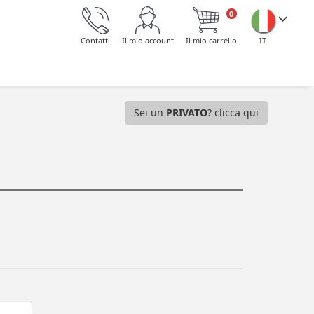
0
Contatti
Il mio account
Il mio carrello
IT
Sei un
PRIVATO
? clicca qui