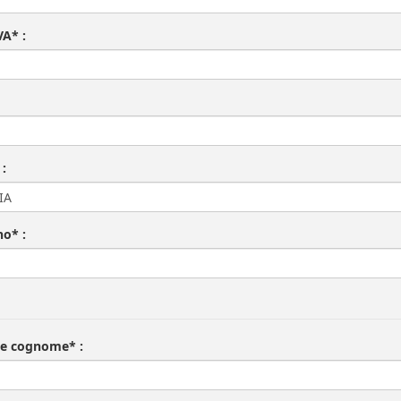
VA* :
 :
no* :
e cognome* :